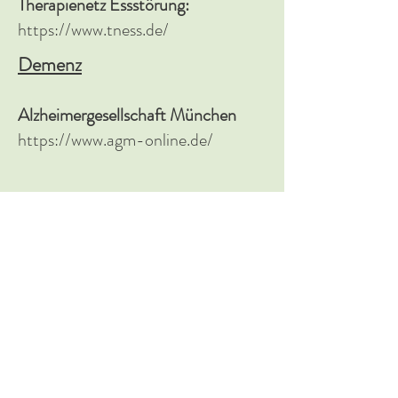
Therapienetz Essstörung:
https://www.tness.de/
Demenz
Alzheimergesellschaft München
https://www.agm-online.de/
Demenz & psychische Probleme im
Alter
https://carpediem-muenchen.de/
Kinder & Jugendliche
Heckscher Klinikum
https://kbo-heckscher-