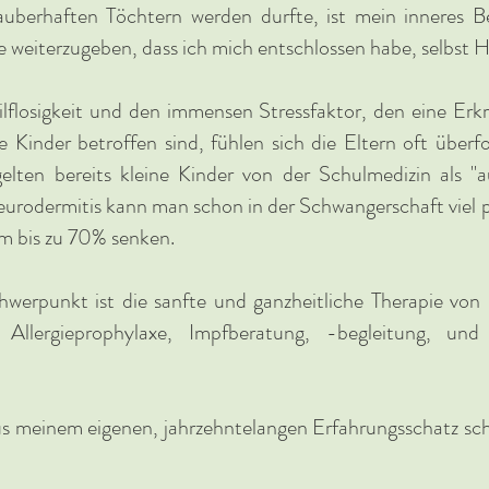
berhaften Töchtern werden durfte, ist mein inneres B
 weiterzugeben, dass ich mich entschlossen habe, selbst He
ilflosigkeit und den immensen Stressfaktor, den eine Er
ne Kinder betroffen sind, fühlen sich die Eltern oft überf
lten bereits kleine Kinder von der Schulmedizin als "au
urodermitis kann man schon in der Schwangerschaft viel 
m bis zu 70% senken.
hwerpunkt ist die sanfte und ganzheitliche Therapie von 
ch Allergieprophylaxe, Impfberatung, -begleitung, u
aus meinem eigenen, jahrzehntelangen Erfahrungsschatz s